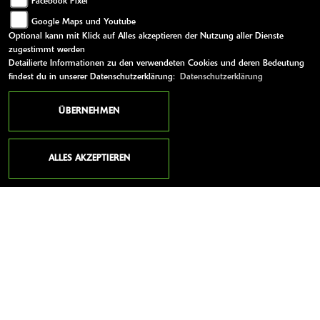
Facebook Pixel
Google Maps und Youtube
Optional kann mit Klick auf Alles akzeptieren der Nutzung aller Dienste
zugestimmt werden
Detailierte Informationen zu den verwendeten Cookies und deren Bedeutung
findest du in unserer Datenschutzerklärung:
Datenschutzerklärung
ÜBERNEHMEN
ALLES AKZEPTIEREN
UMBAUTEN
Motorradumbauten im Bikerzentrum-BERENTELG –
Verwandle dein Bike in ein Unikat Im Bikerzentrum-
BERENTELG bieten wir dir die Möglichkeit, dein
Motorrad ganz nach deinen Vorstellungen zu