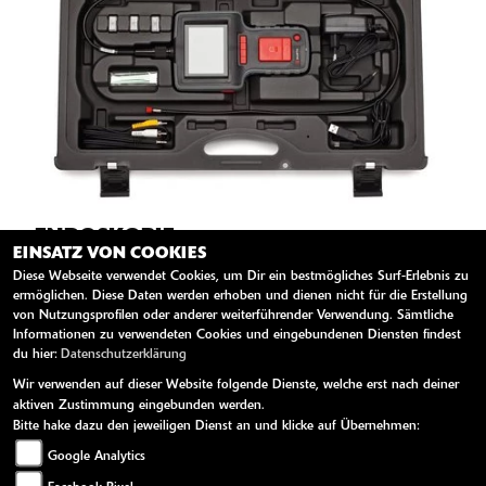
ENDOSKOPIE
EINSATZ VON COOKIES
Endoskopische Motorinspektion im Bikerzentrum-
Diese Webseite verwendet Cookies, um Dir ein bestmögliches Surf-Erlebnis zu
ermöglichen. Diese Daten werden erhoben und dienen nicht für die Erstellung
BERENTELG – Auf Nummer sicher gehen! Im
von Nutzungsprofilen oder anderer weiterführender Verwendung. Sämtliche
Bikerzentrum-BERENTELG nutzen wir fortschrittliche
Informationen zu verwendeten Cookies und eingebundenen Diensten findest
Technologien, um die Qualität unserer
du hier:
Datenschutzerklärung
Dienstleistungen zu gewährleisten. Dank unse ...
Wir verwenden auf dieser Website folgende Dienste, welche erst nach deiner
aktiven Zustimmung eingebunden werden.
Bitte hake dazu den jeweiligen Dienst an und klicke auf Übernehmen:
WEITERLESEN
Google Analytics